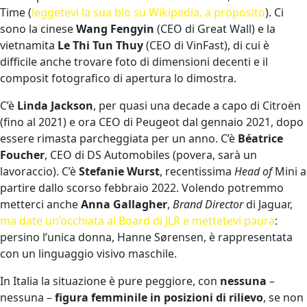
Time (
leggetevi la sua bio su Wikipedia, a proposito
). Ci
sono la cinese
Wang Fengyin
(CEO di Great Wall) e la
vietnamita
Le Thi Tun Thuy
(CEO di VinFast), di cui è
difficile anche trovare foto di dimensioni decenti e il
composit fotografico di apertura lo dimostra.
C’è
Linda Jackson
, per quasi una decade a capo di Citroën
(fino al 2021) e ora CEO di Peugeot dal gennaio 2021, dopo
essere rimasta parcheggiata per un anno. C’è
Béatrice
Foucher
, CEO di DS Automobiles (povera, sarà un
lavoraccio). C’è
Stefanie Wurst
, recentissima
Head of
Mini a
partire dallo scorso febbraio 2022. Volendo potremmo
metterci anche
Anna Gallagher
,
Brand Director
di Jaguar,
ma date un’occhiata al Board di JLR e mettetevi paura
:
persino l’unica donna, Hanne Sørensen, è rappresentata
con un linguaggio visivo maschile.
In Italia la situazione è pure peggiore, con
nessuna
–
nessuna –
figura femminile in posizioni di rilievo
, se non