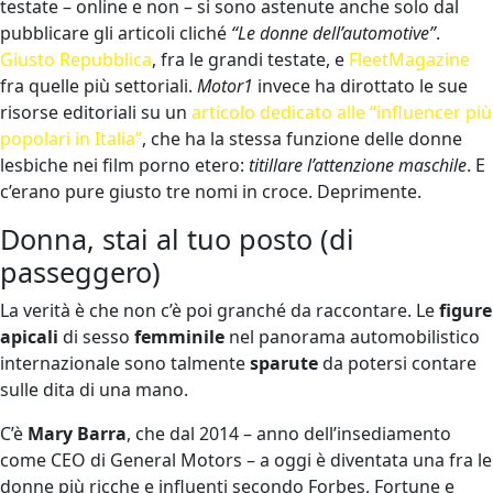
testate – online e non – si sono astenute anche solo dal
pubblicare gli articoli cliché
“Le donne dell’automotive”
.
Giusto Repubblica
, fra le grandi testate, e
FleetMagazine
fra quelle più settoriali.
Motor1
invece ha dirottato le sue
risorse editoriali su un
articolo dedicato alle “influencer più
popolari in Italia”
, che ha la stessa funzione delle donne
lesbiche nei film porno etero:
titillare l’attenzione maschile
. E
c’erano pure giusto tre nomi in croce. Deprimente.
Donna, stai al tuo posto (di
passeggero)
La verità è che non c’è poi granché da raccontare. Le
figure
apicali
di sesso
femminile
nel panorama automobilistico
internazionale sono talmente
sparute
da potersi contare
sulle dita di una mano.
C’è
Mary Barra
, che dal 2014 – anno dell’insediamento
come CEO di General Motors – a oggi è diventata una fra le
donne più ricche e influenti secondo Forbes, Fortune e