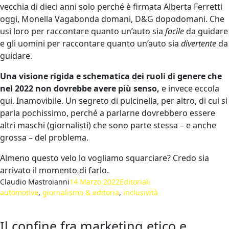
vecchia di dieci anni solo perché è firmata Alberta Ferretti
oggi, Monella Vagabonda domani, D&G dopodomani. Che
usi loro per raccontare quanto un’auto sia
facile
da guidare
e gli uomini per raccontare quanto un’auto sia
divertente
da
guidare.
Una visione rigida e schematica dei ruoli di genere che
nel 2022 non dovrebbe avere più senso,
e invece eccola
qui. Inamovibile. Un segreto di pulcinella, per altro, di cui si
parla pochissimo, perché a parlarne dovrebbero essere
altri maschi (giornalisti) che sono parte stessa – e anche
grossa – del problema.
Almeno questo velo lo vogliamo squarciare? Credo sia
arrivato il momento di farlo.
Claudio Mastroianni
14 Marzo 2022
Editoriali
automotive
, 
giornalismo & editoria
, 
inclusività
Il confine fra marketing etico e