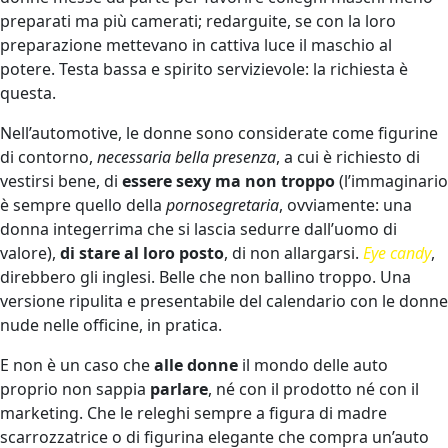
preparati ma più camerati; redarguite, se con la loro
preparazione mettevano in cattiva luce il maschio al
potere. Testa bassa e spirito servizievole: la richiesta è
questa.
Nell’automotive, le donne sono considerate come figurine
di contorno,
necessaria bella presenza
, a cui è richiesto di
vestirsi bene, di
essere sexy ma non troppo
(l’immaginario
è sempre quello della
pornosegretaria
, ovviamente: una
donna integerrima che si lascia sedurre dall’uomo di
valore),
di stare al loro posto
, di non allargarsi.
Eye candy
,
direbbero gli inglesi. Belle che non ballino troppo. Una
versione ripulita e presentabile del calendario con le donne
nude nelle officine, in pratica.
E non è un caso che
alle donne
il mondo delle auto
proprio non sappia
parlare
, né con il prodotto né con il
marketing. Che le releghi sempre a figura di madre
scarrozzatrice o di figurina elegante che compra un’auto