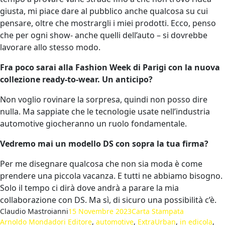
giusta, mi piace dare al pubblico anche qualcosa su cui
pensare, oltre che mostrargli i miei prodotti. Ecco, penso
che per ogni show- anche quelli dell’auto – si dovrebbe
lavorare allo stesso modo.
Fra poco sarai alla Fashion Week di Parigi con la nuova
collezione ready-to-wear. Un anticipo?
Non voglio rovinare la sorpresa, quindi non posso dire
nulla. Ma sappiate che le tecnologie usate nell’industria
automotive giocheranno un ruolo fondamentale.
Vedremo mai un modello DS con sopra la tua firma?
Per me disegnare qualcosa che non sia moda è come
prendere una piccola vacanza. E tutti ne abbiamo bisogno.
Solo il tempo ci dirà dove andrà a parare la mia
collaborazione con DS. Ma sì, di sicuro una possibilità c’è.
Claudio Mastroianni
15 Novembre 2023
Carta Stampata
Arnoldo Mondadori Editore
, 
automotive
, 
ExtraUrban
, 
in edicola
, 