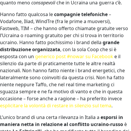
quanto meno
consapevoli
che in Ucraina una guerra c’è.
Hanno fatto qualcosa le
compagnie telefoniche
–
Vodafone, Iliad, WindTre (fra le prime a muoversi),
Fastweb, TIM – che hanno offerto chiamate gratuite verso
l’Ucraina o roaming gratuito per chi si trova in territorio
ucraino. Hanno fatto pochissimo i brand della
grande
distribuzione organizzata
, con la sola Coop che si è
esposta con un
generico post #nowar su Facebook
e il
silenzio da parte di praticamente tutte le altre realtà
nazionali. Non hanno fatto niente i brand energetici, che
lateralmente sono coinvolti da questa crisi. Non ha fatto
niente neppure Taffo, che nel real time marketing ci
sguazza sempre e ne fa motivo di vanto e che in questa
occasione – forse anche a ragione – ha preferito invece
esplicitare la volontà di restare in silenzio sul tema
.
L’unico brand di una certa rilevanza in Italia a
esporsi in
maniera netta in relazione al conflitto ucraino-russo
è