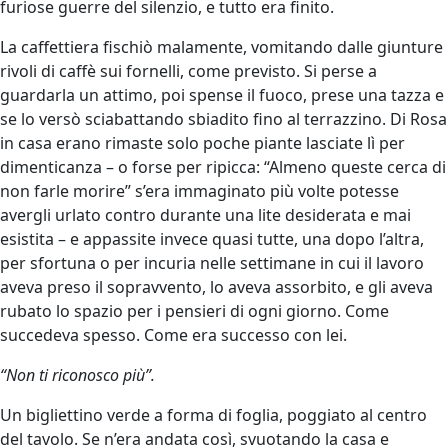
furiose guerre del silenzio, e tutto era finito.
La caffettiera fischiò malamente, vomitando dalle giunture
rivoli di caffè sui fornelli, come previsto. Si perse a
guardarla un attimo, poi spense il fuoco, prese una tazza e
se lo versò sciabattando sbiadito fino al terrazzino. Di Rosa
in casa erano rimaste solo poche piante lasciate lì per
dimenticanza – o forse per ripicca: “Almeno queste cerca di
non farle morire” s’era immaginato più volte potesse
avergli urlato contro durante una lite desiderata e mai
esistita – e appassite invece quasi tutte, una dopo l’altra,
per sfortuna o per incuria nelle settimane in cui il lavoro
aveva preso il sopravvento, lo aveva assorbito, e gli aveva
rubato lo spazio per i pensieri di ogni giorno. Come
succedeva spesso. Come era successo con lei.
“Non ti riconosco più”.
Un bigliettino verde a forma di foglia, poggiato al centro
del tavolo. Se n’era andata così, svuotando la casa e