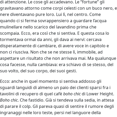
di attenzione. Le cose gli accadevano. Le “fortune” gli
gravitavano attorno come corpi celesti con un buco nero, e
nere diventavano pure loro. Lui lì, nel centro. Come
quando ci si ferma sovrappensiero a guardare l’acqua
mulinellare nello scarico del lavandino prima che
scompaia. Ecco, era così che si sentiva. E questa cosa lo
tormentava ormai da anni, gli dava ai nervi: cercava
disperatamente di cambiare, di avere voce in capitolo e
non ci riusciva. Non che se ne stesse lì, immobile, ad
aspettare un risultato che non arrivava mai. Ma qualunque
cosa facesse, nulla cambiava: era schiavo di se stesso, del
suo volto, del suo corpo, dei suoi gesti.
Ecco: anche in quel momento si sentiva addosso gli
sguardi languidi di almeno un paio dei clienti sparsi fra i
tavolini di recupero di quel cafè
boho chic
di Lower Height.
Boho chic
. Che fastidio. Già si tendeva sulla sedia, in attesa
di parare il colp. Gli pareva quasi di sentire il rumore degli
ingranaggi nelle loro teste, persi nel languore della