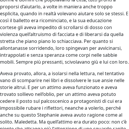
proporsi d’aiutarlo, a volte in maniera anche troppo
esplicita, quando in realtà volevano aiutare solo se stessi. E
così il balletto era ricominciato, e la sua educazione
cortese gli aveva impedito di scrollarsi di dosso con
violenza quell’altruismo di facciata e di liberarsi da quella
stretta che piano piano lo schiacciava. Per quanto si
allontanasse sorridendo, loro spingevan per avvicinarsi,
intrappolati e senza speranza come corpi nelle sabbie
mobili. Sempre più pressanti, scivolavano giù e lui con loro.
Aveva provato, allora, a isolarsi nella lettura, nel tentativo
vano di scomparire nei libri e dissolvere le sue ansie nelle
storie altrui. E per un attimo aveva funzionato e aveva
trovato sollievo nell’oblio, per un attimo aveva potuto
cedere il posto sul palcoscenico a protagonisti di cui era
impossibile rubare i riflettori, neanche a volerlo, perché
anche su questo Stephanie aveva avuto ragione come al
solito. Maledetta. Ma quell’attimo era durato poco: non c’è
niente che attragga più l’attenzione di uno sguardo rapito