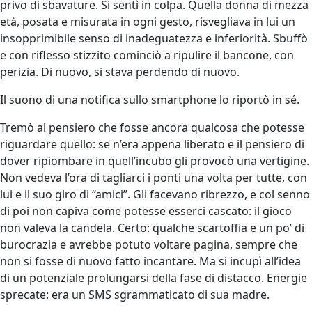
privo di sbavature. Si sentì in colpa. Quella donna di mezza
età, posata e misurata in ogni gesto, risvegliava in lui un
insopprimibile senso di inadeguatezza e inferiorità. Sbuffò
e con riflesso stizzito cominciò a ripulire il bancone, con
perizia. Di nuovo, si stava perdendo di nuovo.
Il suono di una notifica sullo smartphone lo riportò in sé.
Tremò al pensiero che fosse ancora qualcosa che potesse
riguardare quello: se n’era appena liberato e il pensiero di
dover ripiombare in quell’incubo gli provocò una vertigine.
Non vedeva l’ora di tagliarci i ponti una volta per tutte, con
lui e il suo giro di “amici”. Gli facevano ribrezzo, e col senno
di poi non capiva come potesse esserci cascato: il gioco
non valeva la candela. Certo: qualche scartoffia e un po’ di
burocrazia e avrebbe potuto voltare pagina, sempre che
non si fosse di nuovo fatto incantare. Ma si incupì all’idea
di un potenziale prolungarsi della fase di distacco. Energie
sprecate: era un SMS sgrammaticato di sua madre.