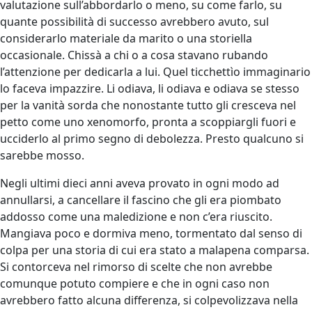
valutazione sull’abbordarlo o meno, su come farlo, su
quante possibilità di successo avrebbero avuto, sul
considerarlo materiale da marito o una storiella
occasionale. Chissà a chi o a cosa stavano rubando
l’attenzione per dedicarla a lui. Quel ticchettìo immaginario
lo faceva impazzire. Li odiava, li odiava e odiava se stesso
per la vanità sorda che nonostante tutto gli cresceva nel
petto come uno xenomorfo, pronta a scoppiargli fuori e
ucciderlo al primo segno di debolezza. Presto qualcuno si
sarebbe mosso.
Negli ultimi dieci anni aveva provato in ogni modo ad
annullarsi, a cancellare il fascino che gli era piombato
addosso come una maledizione e non c’era riuscito.
Mangiava poco e dormiva meno, tormentato dal senso di
colpa per una storia di cui era stato a malapena comparsa.
Si contorceva nel rimorso di scelte che non avrebbe
comunque potuto compiere e che in ogni caso non
avrebbero fatto alcuna differenza, si colpevolizzava nella