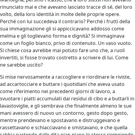
rinunciato mai e che avevano lasciato tracce di sé, del loro
volto, della loro identità in molte delle proprie opere.
Perché con lui succedeva il contrario? Perché i frutti della
sua immaginazione gli si appiccicavano addosso come
melma e gli toglievano forma e dignità? Si immaginava
come un foglio bianco, privo di contenuto. Un vaso vuoto.
Si chiese cosa avrebbe mai potuto fare uno che, a ruoli
invertiti, si fosse trovato costretto a scrivere di lui. Come
ne sarebbe uscito?
Si mise nervosamente a raccogliere e riordinare le riviste,
ad accartocciare e buttare i quotidiani che aveva usato
come riferimento nei precedenti giorni di lavoro, a
svuotare i piatti accumulati dai residui di cibo e a buttarli in
lavastoviglie, e gli sembrava che finalmente almeno le sue
mani avessero di nuovo un contorno, gesto dopo gesto,
mentre prendevano e spostavano e distruggevano e
rassettavano e schiacciavano e smistavano, e che quella
rabbia partendo dalle dita pian piano lo stesse riempiendo