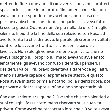
mettendo fine a due anni di convivenza con venti caratteri
spazi inclusi, come in un brutto film americano, e lui non
aveva potuto rispondere né avrebbe saputo cosa dirle,
perché capiva bene che – inutile negarlo – lei aveva fatto
la scelta giusta. Quando non c’è più nulla da dire è meglio il
silenzio. E più che la fine della sua relazione con Rosa ad
averlo ferito fu che, di nuovo, le parole gli si erano rivoltate
contro, e lo avevano trafitto, lui che con le parole ci
lavorava. Non solo gli venivano meno ogni volta che ne
aveva bisogno lui, proprio lui, ma lo avevano avvelenato,
lentamente, gli avevano confuso l’identità, i pensieri, i
desideri, i valori. Più bravo diventava a dare voce agli altri,
meno risultava capace di esprimere se stesso, e questo
Rosa aveva iniziato prima a notarlo, poi a riderci sopra, poi
a provare a riderci sopra e infine a non sopportarlo più.
Che gagliardetto era, quindi? L’avrebbe chiesto volentieri ai
suoi colleghi, fosse stato meno riservato sulla sua vita
privata. Come avrebbe raccontato loro che più volte aveva