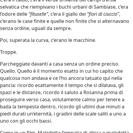
selvatica che riempivano i buchi urbani di Sambiase, c’era
l’odore delle
“fituselle”
, c’era il giallo dei
“fiori di ciuccio”
,
c’erano le case finite e quelle non finite che si alternavano
senza ordine, uguali da sempre.
Poi, superata la curva, c’erano le macchine.
Troppe.
Parcheggiate davanti a casa senza un ordine preciso.
Quello. Quello è il momento esatto in cui ho capito che
qualcosa non andava e ce l’ho ancora tatuato qui nella
pancia: ricordo esattamente il tempo che si dilatava, gli
spazi e le distanze, ricordo il saluto a Rosanna prima di
proseguire verso casa, volutamente calmo per tenere a
bada la tempesta dentro, ricordo gli ultimi due minuti a
piedi durati un’eternità, i gradini delle scale saliti a uno a
uno con gli occhi bassi.
Come in un film. Maledetta l’empatia di allora e maledetta