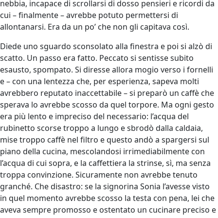
nebbia, incapace di scrollarsi di dosso pensieri e ricordi da
cui – finalmente – avrebbe potuto permettersi di
allontanarsi. Era da un po’ che non gli capitava così.
Diede uno sguardo sconsolato alla finestra e poi si alzò di
scatto. Un passo era fatto. Peccato si sentisse subito
esausto, spompato. Si diresse allora mogio verso i fornelli
e – con una lentezza che, per esperienza, sapeva molti
avrebbero reputato inaccettabile – si preparò un caffè che
sperava lo avrebbe scosso da quel torpore. Ma ogni gesto
era più lento e impreciso del necessario: l’acqua del
rubinetto scorse troppo a lungo e sbrodò dalla caldaia,
mise troppo caffè nel filtro e questo andò a spargersi sul
piano della cucina, mescolandosi irrimediabilmente con
l’acqua di cui sopra, e la caffettiera la strinse, sì, ma senza
troppa convinzione. Sicuramente non avrebbe tenuto
granché. Che disastro: se la signorina Sonia l’avesse visto
in quel momento avrebbe scosso la testa con pena, lei che
aveva sempre promosso e ostentato un cucinare preciso e