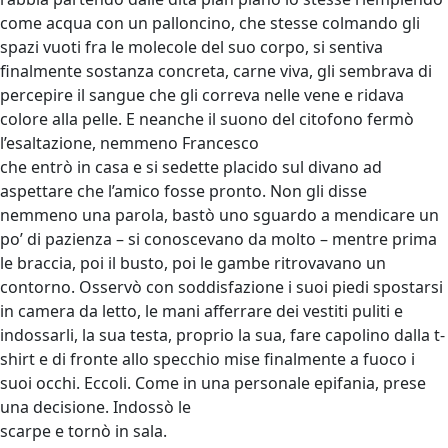
come acqua con un palloncino, che stesse colmando gli
spazi vuoti fra le molecole del suo corpo, si sentiva
finalmente sostanza concreta, carne viva, gli sembrava di
percepire il sangue che gli correva nelle vene e ridava
colore alla pelle. E neanche il suono del citofono fermò
l’esaltazione, nemmeno Francesco
che entrò in casa e si sedette placido sul divano ad
aspettare che l’amico fosse pronto. Non gli disse
nemmeno una parola, bastò uno sguardo a mendicare un
po’ di pazienza – si conoscevano da molto – mentre prima
le braccia, poi il busto, poi le gambe ritrovavano un
contorno. Osservò con soddisfazione i suoi piedi spostarsi
in camera da letto, le mani afferrare dei vestiti puliti e
indossarli, la sua testa, proprio la sua, fare capolino dalla t-
shirt e di fronte allo specchio mise finalmente a fuoco i
suoi occhi. Eccoli. Come in una personale epifania, prese
una decisione. Indossò le
scarpe e tornò in sala.