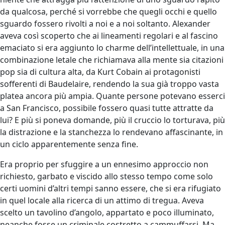
da qualcosa, perché si vorrebbe che quegli occhi e quello
sguardo fossero rivolti a noi e a noi soltanto. Alexander
aveva così scoperto che ai lineamenti regolari e al fascino
emaciato si era aggiunto lo charme dell’intellettuale, in una
combinazione letale che richiamava alla mente sia citazioni
pop sia di cultura alta, da Kurt Cobain ai protagonisti
sofferenti di Baudelaire, rendendo la sua già troppo vasta
platea ancora più ampia. Quante persone potevano esserci
a San Francisco, possibile fossero quasi tutte attratte da
lui? E più si poneva domande, più il cruccio lo torturava, più
la distrazione e la stanchezza lo rendevano affascinante, in
un ciclo apparentemente senza fine.
Era proprio per sfuggire a un ennesimo approccio non
richiesto, garbato e viscido allo stesso tempo come solo
certi uomini d’altri tempi sanno essere, che si era rifugiato
in quel locale alla ricerca di un attimo di tregua. Aveva
scelto un tavolino d’angolo, appartato e poco illuminato,
neanche fosse un criminale costretto a cammuffarsi. Ma,