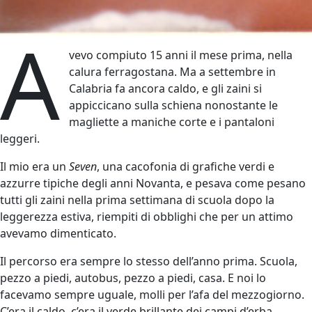
A
vevo compiuto 15 anni il mese prima, nella
calura ferragostana. Ma a settembre in
Calabria fa ancora caldo, e gli zaini si
appiccicano sulla schiena nonostante le
magliette a maniche corte e i pantaloni
leggeri.
Il mio era un
Seven
, una cacofonia di grafiche verdi e
azzurre tipiche degli anni Novanta, e pesava come pesano
tutti gli zaini nella prima settimana di scuola dopo la
leggerezza estiva, riempiti di obblighi che per un attimo
avevamo dimenticato.
Il percorso era sempre lo stesso dell’anno prima. Scuola,
pezzo a piedi, autobus, pezzo a piedi, casa. E noi lo
facevamo sempre uguale, molli per l’afa del mezzogiorno.
C’era il caldo, c’era il verde brillante dei campi d’erba