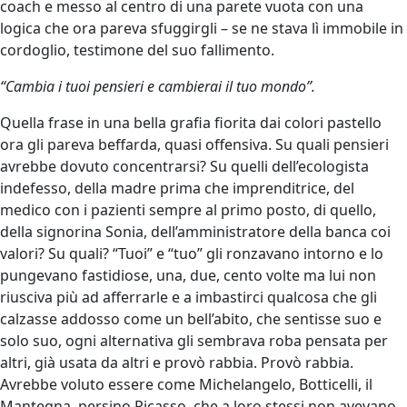
coach e messo al centro di una parete vuota con una
logica che ora pareva sfuggirgli – se ne stava lì immobile in
cordoglio, testimone del suo fallimento.
“Cambia i tuoi pensieri e cambierai il tuo mondo”.
Quella frase in una bella grafia fiorita dai colori pastello
ora gli pareva beffarda, quasi offensiva. Su quali pensieri
avrebbe dovuto concentrarsi? Su quelli dell’ecologista
indefesso, della madre prima che imprenditrice, del
medico con i pazienti sempre al primo posto, di quello,
della signorina Sonia, dell’amministratore della banca coi
valori? Su quali? “Tuoi” e “tuo” gli ronzavano intorno e lo
pungevano fastidiose, una, due, cento volte ma lui non
riusciva più ad afferrarle e a imbastirci qualcosa che gli
calzasse addosso come un bell’abito, che sentisse suo e
solo suo, ogni alternativa gli sembrava roba pensata per
altri, già usata da altri e provò rabbia. Provò rabbia.
Avrebbe voluto essere come Michelangelo, Botticelli, il
Mantegna, persino Picasso, che a loro stessi non avevano