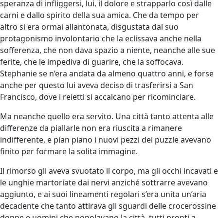
speranza di infliggersi, lui, il dolore e strapparlo così dalle
carni e dallo spirito della sua amica. Che da tempo per
altro si era ormai allantonata, disgustata dal suo
protagonismo involontario che la eclissava anche nella
sofferenza, che non dava spazio a niente, neanche alle sue
ferite, che le impediva di guarire, che la soffocava.
Stephanie se n’era andata da almeno quattro anni, e forse
anche per questo lui aveva deciso di trasferirsi a San
Francisco, dove i reietti si accalcano per ricominciare.
Ma neanche quello era servito. Una città tanto attenta alle
differenze da piallarle non era riuscita a rimanere
indifferente, e pian piano i nuovi pezzi del puzzle avevano
finito per formare la solita immagine.
Il rimorso gli aveva svuotato il corpo, ma gli occhi incavati e
le unghie martoriate dai nervi anziché sottrarre avevano
aggiunto, e ai suoi lineamenti regolari s’era unita un’aria
decadente che tanto attirava gli sguardi delle crocerossine
donne e uomini che popolavano la città, tutti pronti a