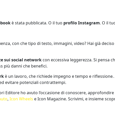
ebook
è stata pubblicata. O il tuo
profilo Instagram
. O il t
nza, con che tipo di testo, immagini, video? Hai già deciso 
e sui social network
con eccessiva leggerezza. Si pensa ch
s più danni che benefici.
rk
è un lavoro, che richiede impegno e tempo e riflessione. 
 ed evitare potenziali contrattempi.
i Editore ho avuto l’occasione di conoscere, approfondire e 
auto
,
Icon Wheels
e Icon Magazine. Scrivimi, e insieme scopr