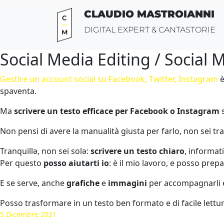
Vai
CLAUDIO MASTROIANNI
al
contenuto
DIGITAL EXPERT & CANTASTORIE
Social Media Editing / Social 
Gestire un account social su Facebook, Twitter, Instagram
è
spaventa.
Ma
scrivere un testo efficace per Facebook o Instagram
s
Non pensi di avere la manualità giusta per farlo, non sei tra
Tranquillə, non sei solə:
scrivere un testo chiaro
, informati
Per questo
posso aiutarti io
: è il mio lavoro, e posso prepa
E se serve, anche
grafiche
e
immagini
per accompagnarli e 
Posso trasformare in un testo ben formato e di facile lettura 
5 Dicembre 2021